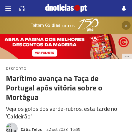
×
Faltam
65 dias
para os
PUB
DESPORTO
Marítimo avança na Taça de
Portugal após vitória sobre o
Mortágua
Veja os golos dos verde-rubros, esta tarde no
'Caldeirão'
Cátia Teles
22 out 2023
16:55