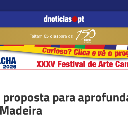
Faltam
65 dias
para os
 proposta para aprofun
 Madeira