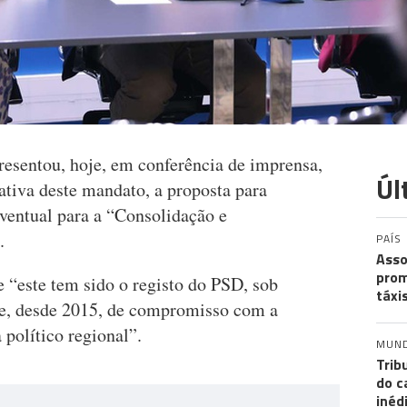
esentou, hoje, em conferência de imprensa,
Úl
iativa deste mandato, a proposta para
ventual para a “Consolidação e
.
PAÍS
Asso
prom
 “este tem sido o registo do PSD, sob
táxi
e, desde 2015, de compromisso com a
 político regional”.
MUN
Trib
do c
inéd