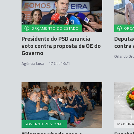
ORÇAMENTO DO ESTADO
ORÇ
Presidente do PSD anuncia
Deputa
voto contra proposta de OE do
contra 
Governo
Orlando D
Agência Lusa
17 Out 13:21
GOVERNO REGIONAL
MADEIR