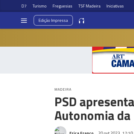
D7
Turismo
Freguesias
TSF Madeira
Iniciativas
Edição
Impressa
MADEIRA
PSD apresenta
Autonomia da
Erica Franco
20 out 2023
17:10