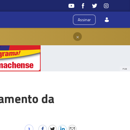
Assinar
×
PUB
damento da
3