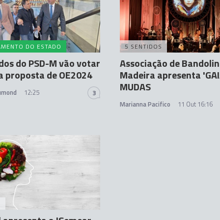
AMENTO DO ESTADO
5 SENTIDOS
dos do PSD-M vão votar
Associação de Bandolin
a proposta de OE2024
Madeira apresenta 'GAI
MUDAS
rumond
12:25
3
Marianna Pacifico
11 Out 16:16
A