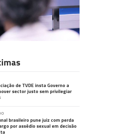
timas
ciação de TVDE insta Governo a
over sector justo sem privilegiar
s
DO
unal brasileiro pune juiz com perda
argo por assédio sexual em decisão
ita