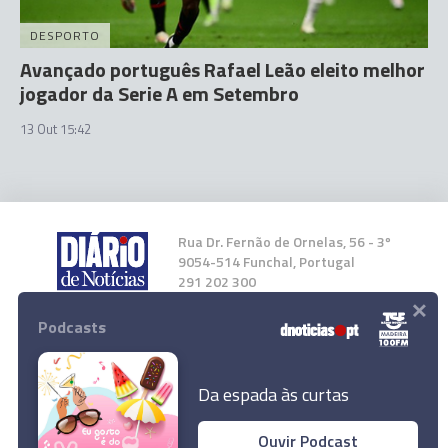
DESPORTO
Avançado português Rafael Leão eleito melhor
jogador da Serie A em Setembro
13 Out 15:42
Rua Dr. Fernão de Ornelas, 56 - 3º
9054-514 Funchal, Portugal
291 202 300
×
Podcasts
Instale a nossa App
Da espada às curtas
Ouvir Podcast