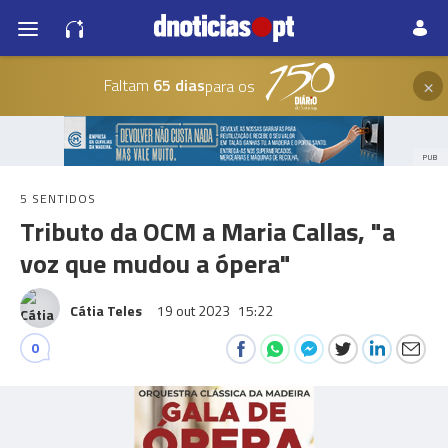
×
Faltam
65 dias
para os
PUB
5 SENTIDOS
Tributo da OCM a Maria Callas, "a
voz que mudou a ópera"
Cátia Teles
19 out 2023
15:22
0