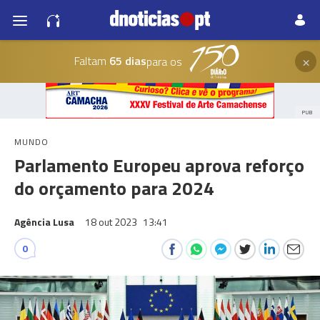
×
Faltam
65 dias
para os
PUB
MUNDO
Parlamento Europeu aprova reforço
do orçamento para 2024
Agência Lusa
18 out 2023
13:41
0