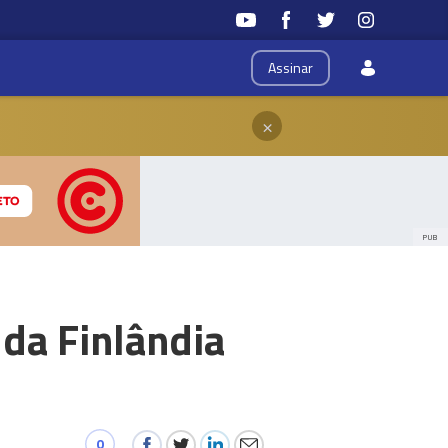
Assinar
×
PUB
da Finlândia
0