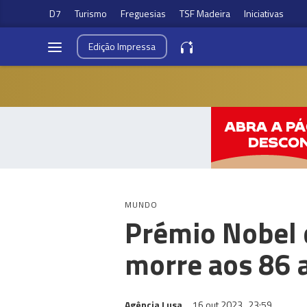
D7
Turismo
Freguesias
TSF Madeira
Iniciativas
Edição
Impressa
MUNDO
Prémio Nobel 
morre aos 86 
Agência Lusa
16 out 2023
23:59