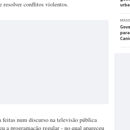
e resolver conflitos violentos.
urba
MADE
Gove
para
Cani
 feitas num discurso na televisão pública
eu a programação regular - no qual apareceu