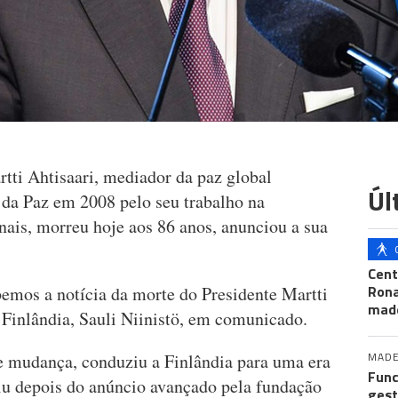
tti Ahtisaari, mediador da paz global
Úl
da Paz em 2008 pelo seu trabalho na
onais, morreu hoje aos 86 anos, anunciou a sua
Cent
Ron
bemos a notícia da morte do Presidente Martti
mad
a Finlândia, Sauli Niinistö, em comunicado.
MADE
e mudança, conduziu a Finlândia para uma era
Func
riu depois do anúncio avançado pela fundação
gest