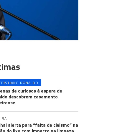
timas
CRISTIANO RONALDO
enas de curiosos à espera de
aldo descobrem casamento
eirense
IRA
hal alerta para “falta de civismo” na
ão do lixo com impacto na limpeza