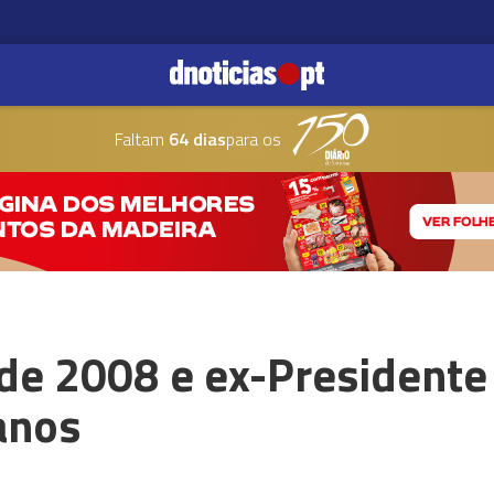
Faltam
64 dias
para os
de 2008 e ex-Presidente 
anos