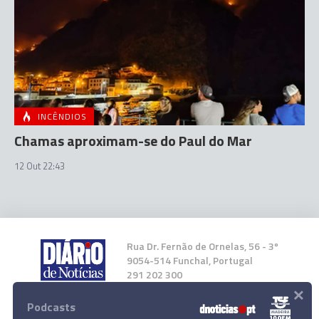
INCÊNDIOS
Chamas aproximam-se do Paul do Mar
12 Out 22:43
Rua Dr. Fernão de Ornelas, 56 - 3º
9054-514 Funchal, Portugal
291 202 300
×
Podcasts
Instale a nossa App