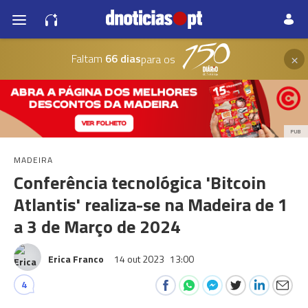
×
Faltam
66 dias
para os
PUB
MADEIRA
Conferência tecnológica 'Bitcoin
Atlantis' realiza-se na Madeira de 1
a 3 de Março de 2024
Erica Franco
14 out 2023
13:00
4