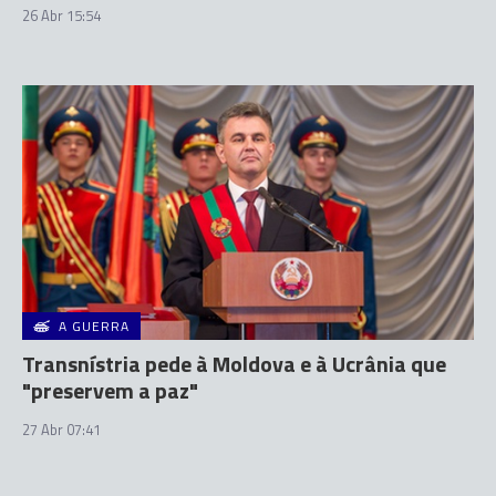
26 Abr 15:54
A GUERRA
Transnístria pede à Moldova e à Ucrânia que
"preservem a paz"
27 Abr 07:41