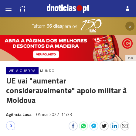
×
Faltam
66 dias
para os
PUB
A GUERRA
MUNDO
UE vai "aumentar
consideravelmente" apoio militar à
Moldova
Agência Lusa
04 mai 2022
11:33
0