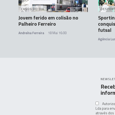
CASOS DO DIA
DESPOR
Jovem ferido em colisão no
Sportin
Palheiro Ferreiro
conquis
futsal
Andreína Ferreira
18 Mai 16:00
Agência Lu
NEWSLE
Receb
infor
Autorizo
Lda para env
através dos 