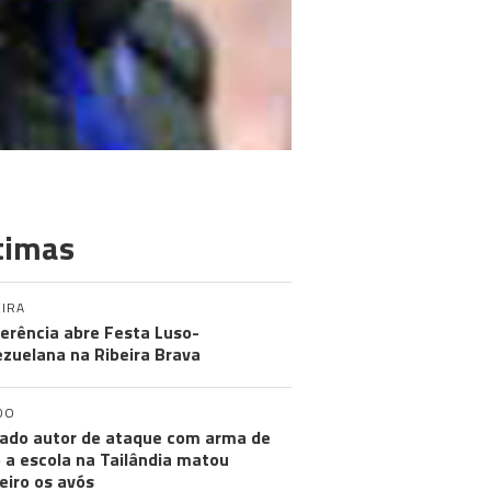
timas
IRA
erência abre Festa Luso-
zuelana na Ribeira Brava
DO
ado autor de ataque com arma de
 a escola na Tailândia matou
eiro os avós