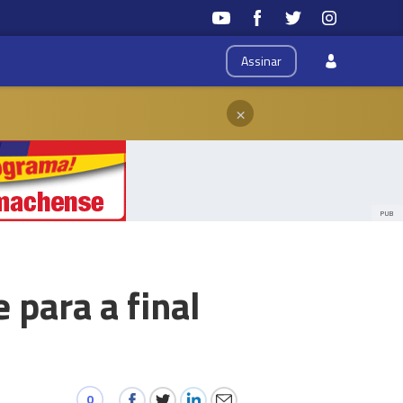
Assinar
×
PUB
 para a final
0