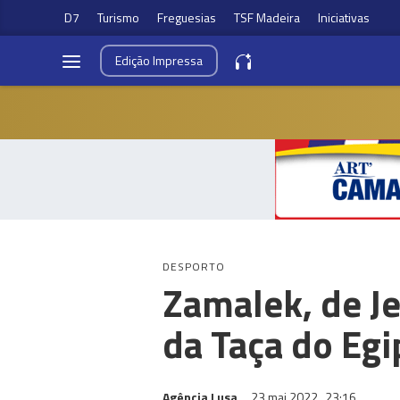
D7
Turismo
Freguesias
TSF Madeira
Iniciativas
Edição
Impressa
DESPORTO
Zamalek, de Je
da Taça do Egi
Agência Lusa
23 mai 2022
23:16