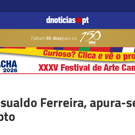
Faltam
65 dias
para os
sualdo Ferreira, apura-se
pto