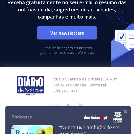
Receba gratuitamente no seu e-mail o resumo das
notícias do dia, sugestões de actividades,
campanhas e muito mais.
Ver newsletters
Consulte as opções e subscreva
gratuitamente as suas preferências.
Rua Dr. Fernão de Ornelas, 56 - 3º
9054-514 Funchal, Portugal
291 202 300
Instale a nossa App
×
Podcasts
"Nunca tive ambição de ser
presidente”