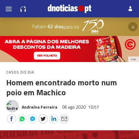
×
Faltam
62 dias
para os
PUB
CASOS DO DIA
Homem encontrado morto num
poio em Machico
Andreína Ferreira
06 ago 2020
10:57