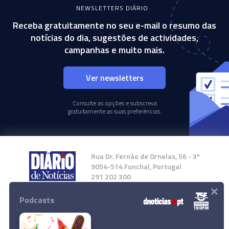
NEWSLETTERS DIÁRIO
Receba gratuitamente no seu e-mail o resumo das
notícias do dia, sugestões de actividades,
campanhas e muito mais.
Ver newsletters
Consulte as opções e subscreva
gratuitamente as suas preferências.
Rua Dr. Fernão de Ornelas, 56 - 3º
9054-514 Funchal, Portugal
291 202 300
×
Podcasts
Instale a nossa App