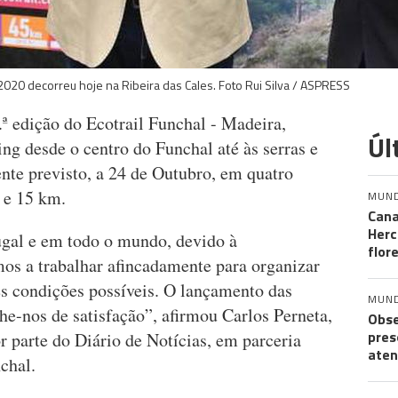
2020 decorreu hoje na Ribeira das Cales. Foto Rui Silva / ASPRESS
.ª edição do Ecotrail Funchal - Madeira,
Úl
ing desde o centro do Funchal até às serras e
nte previsto, a 24 de Outubro, em quatro
 e 15 km.
MUN
Cana
Herc
ugal e em todo o mundo, devido à
flor
os a trabalhar afincadamente para organizar
s condições possíveis. O lançamento das
MUN
che-nos de satisfação”, afirmou Carlos Perneta,
Obse
pres
r parte do Diário de Notícias, em parceria
aten
chal.