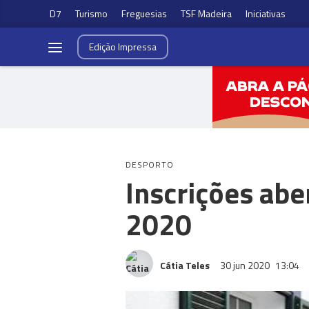
D7
Turismo
Freguesias
TSF Madeira
Iniciativas
Edição
Impressa
DESPORTO
Inscrições abe
2020
Cátia Teles
30 jun 2020
13:04