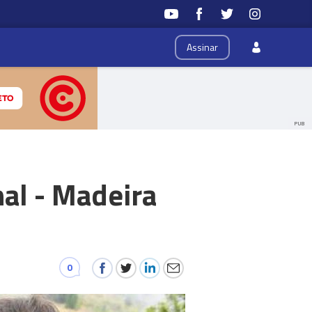
Assinar
PUB
hal - Madeira
0