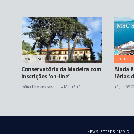
MADEIRA
PATROC
Conservatório da Madeira com
Ainda é
inscrições ‘on-line’
férias 
João Filipe Pestana
14 Mai 13:18
19 Jun 08:0
NEWSLETTERS DIÁRIO