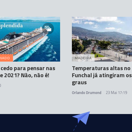
INADO
MADEIRA
 cedo para pensar nas
Temperaturas altas no
de 2021? Não, não é!
Funchal já atingiram os
graus
0
Orlando Drumond
23 Mai 17:19