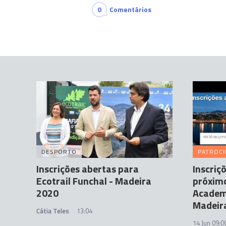
0
Comentários
DESPORTO
PATROC
Inscrições abertas para
Inscriç
Ecotrail Funchal - Madeira
próximo
2020
Academ
Madeir
Cátia Teles
13:04
14 Jun 09:0