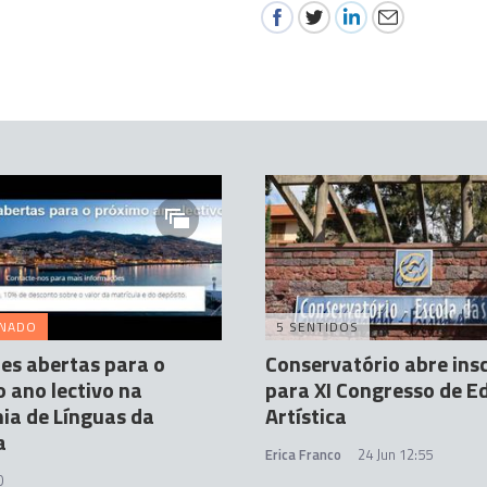
INADO
5 SENTIDOS
ões abertas para o
Conservatório abre ins
 ano lectivo na
para XI Congresso de 
ia de Línguas da
Artística
a
Erica Franco
24 Jun 12:55
0