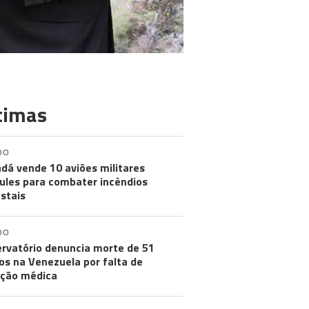
timas
DO
dá vende 10 aviões militares
ules para combater incêndios
estais
DO
rvatório denuncia morte de 51
os na Venezuela por falta de
ção médica