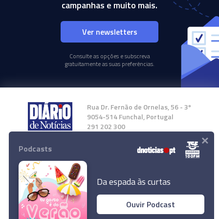
campanhas e muito mais.
Ver newsletters
Consulte as opções e subscreva
gratuitamente as suas preferências.
Rua Dr. Fernão de Ornelas, 56 - 3º
9054-514 Funchal, Portugal
291 202 300
×
Podcasts
Instale a nossa App
Da espada às curtas
Ouvir Podcast
© 2024 Empresa Diário de Notícias, Lda.