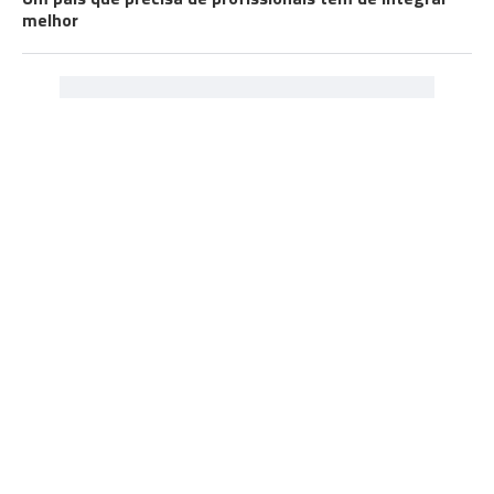
melhor
NEWSLETTERS DIÁRIO
Receba gratuitamente no seu e-mail o resumo das
notícias do dia, sugestões de actividades,
campanhas e muito mais.
Ver newsletters
Consulte as opções e subscreva