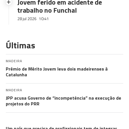
Jovem ferido em acidente de
trabalho no Funchal
28 jul 2026
10:41
Últimas
MADEIRA
Prémio de Mérito Jovem leva dois madeirenses à
Catalunha
MADEIRA
JPP acusa Governo de “incompetência” na execução de
projetos do PRR
COMUNIDADES
Um país que precisa de profissionais tem de integrar