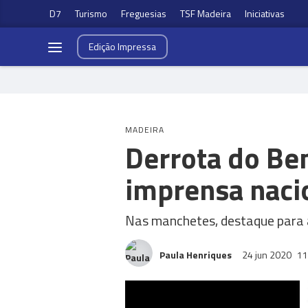
D7
Turismo
Freguesias
TSF Madeira
Iniciativas
Edição
Impressa
MADEIRA
Derrota do Ben
imprensa naci
Nas manchetes, destaque para a
Paula Henriques
24 jun 2020
11