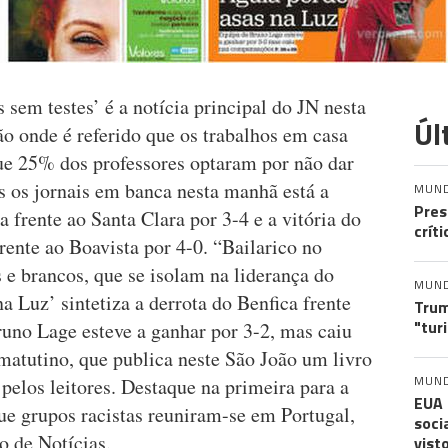
 sem testes’ é a notícia principal do JN nesta
Úl
ão onde é referido que os trabalhos em casa
que 25% dos professores optaram por não dar
os os jornais em banca nesta manhã está a
MUN
Pres
 frente ao Santa Clara por 3-4 e a vitória do
crít
rente ao Boavista por 4-0. “Bailarico no
 e brancos, que se isolam na liderança do
MUN
 Luz’ sintetiza a derrota do Benfica frente
Trum
"tur
runo Lage esteve a ganhar por 3-2, mas caiu
matutino, que publica neste São João um livro
MUN
pelos leitores. Destaque na primeira para a
EUA 
ue grupos racistas reuniram-se em Portugal,
soci
 de Notícias.
vist