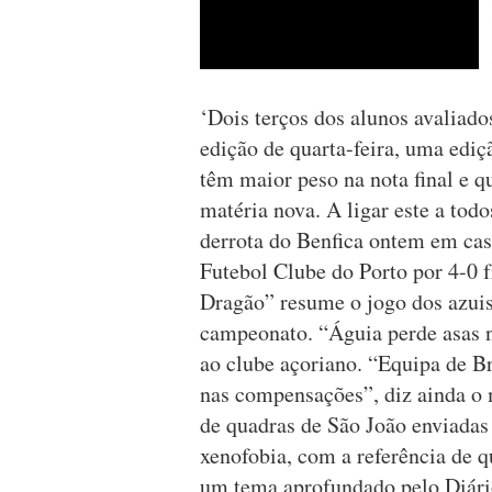
‘Dois terços dos alunos avaliados
edição de quarta-feira, uma ediç
têm maior peso na nota final e 
matéria nova. A ligar este a tod
derrota do Benfica ontem em casa
Futebol Clube do Porto por 4-0 f
Dragão” resume o jogo dos azuis
campeonato. “Águia perde asas na
ao clube açoriano. “Equipa de B
nas compensações”, diz ainda o 
de quadras de São João enviadas 
xenofobia, com a referência de q
um tema aprofundado pelo Diário