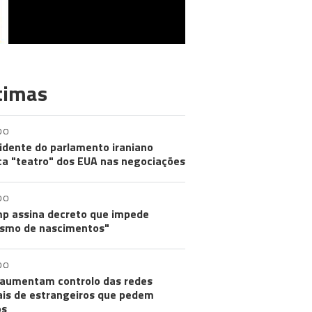
timas
DO
idente do parlamento iraniano
ica "teatro" dos EUA nas negociações
DO
p assina decreto que impede
ismo de nascimentos"
DO
aumentam controlo das redes
ais de estrangeiros que pedem
os