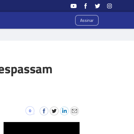
Assinar
trespassam
0