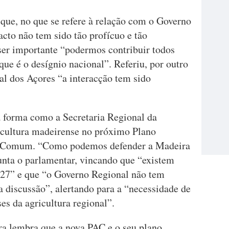
que, no que se refere à relação com o Governo
cto não tem sido tão profícuo e tão
ser importante “podermos contribuir todos
ue é o desígnio nacional”. Referiu, por outro
l dos Açores “a interacção tem sido
 forma como a Secretaria Regional da
icultura madeirense no próximo Plano
la Comum. “Como podemos defender a Madeira
unta o parlamentar, vincando que “existem
027” e que “o Governo Regional não tem
a discussão”, alertando para a “necessidade de
es da agricultura regional”.
a lembra que a nova PAC e o seu plano