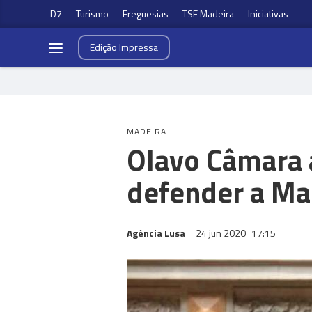
D7
Turismo
Freguesias
TSF Madeira
Iniciativas
Edição
Impressa
MADEIRA
Olavo Câmara a
defender a Ma
Agência Lusa
24 jun 2020
17:15