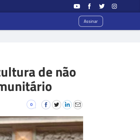
Assinar
ultura de não
munitário
0