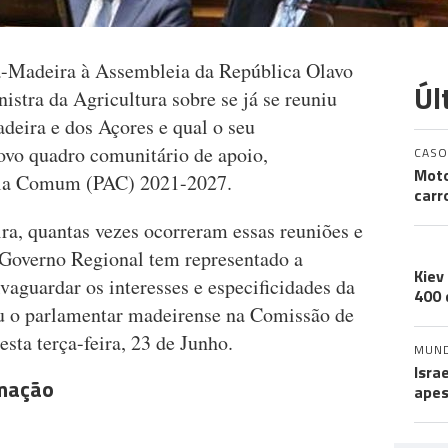
ta-Madeira à Assembleia da República Olavo
Úl
stra da Agricultura sobre se já se reuniu
deira e dos Açores e qual o seu
ovo quadro comunitário de apoio,
CASO
Moto
cola Comum (PAC) 2021-2027.
carr
ra, quantas vezes ocorreram essas reuniões e
A 
overno Regional tem representado a
Kiev
vaguardar os interesses e especificidades da
400 
ou o parlamentar madeirense na Comissão de
sta terça-feira, 23 de Junho.
MUN
Isra
rmação
apes