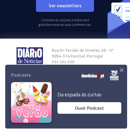
Ver newsletters
Consulte as opções e subscreva
gratuitamente as suas preferências.
Rua Dr. Fernão de Ornelas, 56 - 3º
9054-514 Funchal, Portugal
291 202 300
×
Podcasts
Instale a nossa App
Da espada às curtas
Ouvir Podcast
© 2024 Empresa Diário de Notícias, Lda.
Todos os direitos reservados.