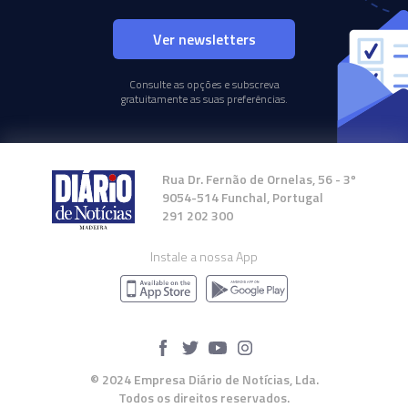
Ver newsletters
Consulte as opções e subscreva
gratuitamente as suas preferências.
Rua Dr. Fernão de Ornelas, 56 - 3º
9054-514 Funchal, Portugal
291 202 300
Instale a nossa App
© 2024 Empresa Diário de Notícias, Lda.
Todos os direitos reservados.