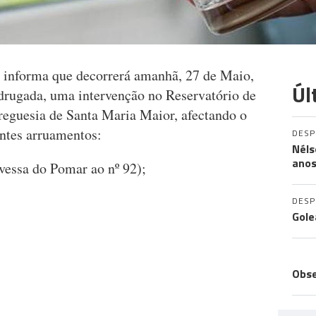
informa que decorrerá amanhã, 27 de Maio,
Úl
adrugada, uma intervenção no Reservatório de
eguesia de Santa Maria Maior, afectando o
ntes arruamentos:
DES
Néls
ano
vessa do Pomar ao nº 92);
DES
Gole
EXP
Obse