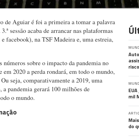
 de Aguiar é foi a primeira a tomar a palavra
Úl
a 3.ª sessão acaba de arrancar nas plataformas
 e facebook), na TSF Madeira e, uma estreia,
MUN
Auto
assi
ns números sobre o impacto da pandemia no
risc
ue em 2020 a perda rondará, em todo o mundo,
ta. Ou seja, comparativamente a 2019, uma
MUN
 a pandemia gerará 100 milhões de
EUA 
mil 
todo o mundo.
rmação
ARTI
Mais
do q