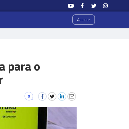
Assinar
a para o
r
0