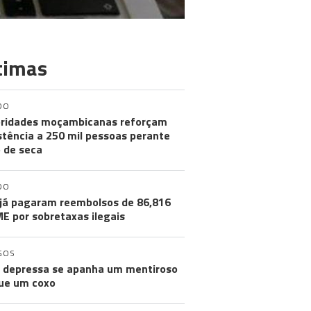
timas
DO
ridades moçambicanas reforçam
stência a 250 mil pessoas perante
o de seca
DO
já pagaram reembolsos de 86,816
ME por sobretaxas ilegais
GOS
 depressa se apanha um mentiroso
ue um coxo