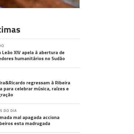
timas
DO
 Leão XIV apela à abertura de
edores humanitários no Sudão
MUNIDADES
ra&Ricardo regressam à Ribeira
a para celebrar música, raízes e
gração
S DO DIA
mada mal apagada acciona
eiros esta madrugada