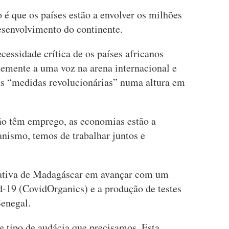
 é que os países estão a envolver os milhões
esenvolvimento do continente.
essidade crítica de os países africanos
emente a uma voz na arena internacional e
as “medidas revolucionárias” numa altura em
ão têm emprego, as economias estão a
nismo, temos de trabalhar juntos e
iativa de Madagáscar em avançar com um
d-19 (CovidOrganics) e a produção de testes
Senegal.
te tipo de audácia que precisamos. Esta