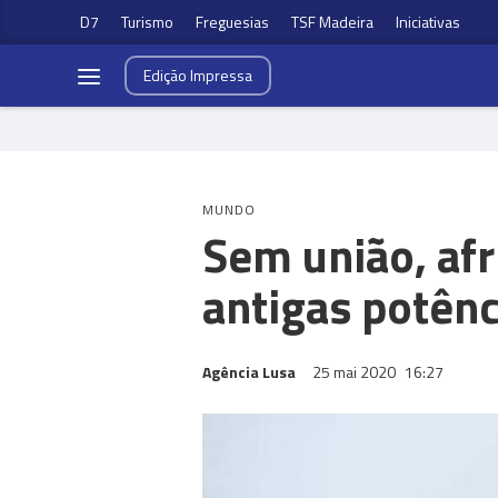
D7
Turismo
Freguesias
TSF Madeira
Iniciativas
Edição
Impressa
MUNDO
Sem união, af
antigas potênc
Agência Lusa
25 mai 2020
16:27