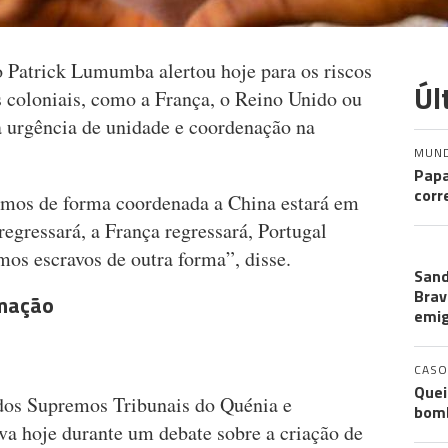
 Patrick Lumumba alertou hoje para os riscos
Úl
s coloniais, como a França, o Reino Unido ou
a urgência de unidade e coordenação na
MUN
Papa
corr
rmos de forma coordenada a China estará em
regressará, a França regressará, Portugal
CO
mos escravos de outra forma”, disse.
Sand
Brav
rmação
emi
CASO
Quei
 dos Supremos Tribunais do Quénia e
bomb
a hoje durante um debate sobre a criação de