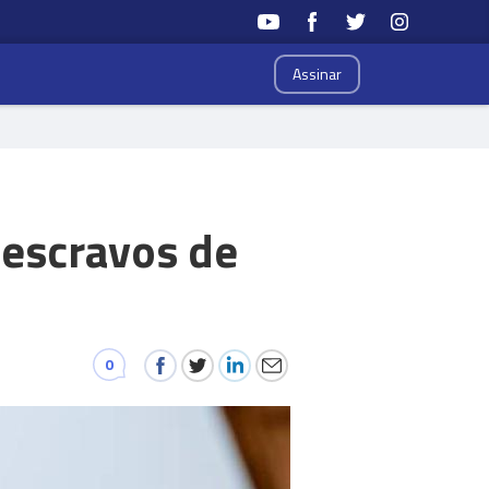
Assinar
 escravos de
0