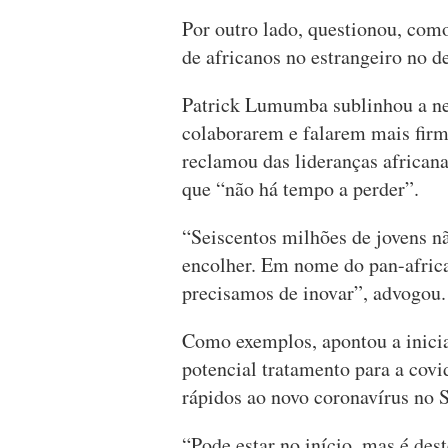
Por outro lado, questionou, como
de africanos no estrangeiro no d
Patrick Lumumba sublinhou a nec
colaborarem e falarem mais firm
reclamou das lideranças african
que “não há tempo a perder”.
“Seiscentos milhões de jovens n
encolher. Em nome do pan-africa
precisamos de inovar”, advogou.
Como exemplos, apontou a inic
potencial tratamento para a covi
rápidos ao novo coronavírus no 
“Pode estar no início, mas é des