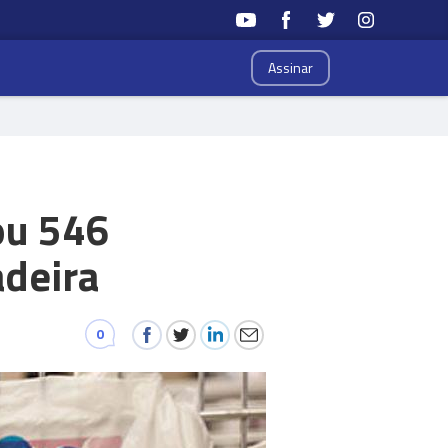
Assinar
ou 546
deira
0