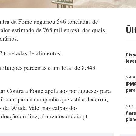
tra da Fome angariou 546 toneladas de
Úl
lor estimado de 765 mil euros), das quais,
diários.
CO
 toneladas de alimentos.
Bisp
leva
tituições parceiras e um total de 8.343
MADE
IPMA
para
ar Contra a Fome apela aos portugueses para
ribuam para a campanha que está a decorrer,
MUN
s da ‘Ajuda Vale’ nas caixas dos
Assa
doação on-line, alimentestaideia.pt.
plan