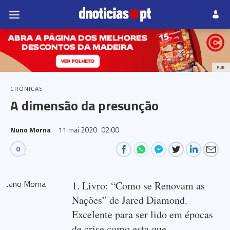
PUB
CRÓNICAS
A dimensão da presunção
Nuno Morna
11 mai 2020
02:00
0
1. Livro: “Como se Renovam as
Nações” de Jared Diamond.
Excelente para ser lido em épocas
de crise como esta que