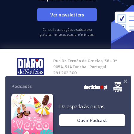
Ver newsletters
Consulte as opções e subscreva
gratuitamente as suas preferências.
Rua Dr. Fernão de Ornelas, 56 - 3º
9054-514 Funchal, Portugal
291 202 300
×
Podcasts
Instale a nossa App
Da espada às curtas
Ouvir Podcast
© 2024 Empresa Diário de Notícias, Lda.
Todos os direitos reservados.