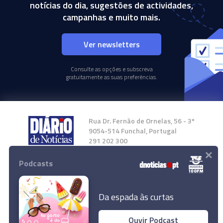
notícias do dia, sugestões de actividades,
campanhas e muito mais.
Ver newsletters
Consulte as opções e subscreva
gratuitamente as suas preferências.
Rua Dr. Fernão de Ornelas, 56 - 3º
9054-514 Funchal, Portugal
291 202 300
×
Podcasts
Instale a nossa App
Da espada às curtas
Ouvir Podcast