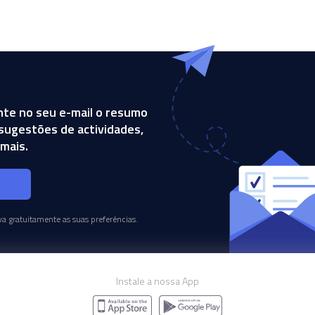
te no seu e-mail o resumo
, sugestões de actividades,
mais.
s
a gratuitamente as suas preferências.
Instale a nossa App