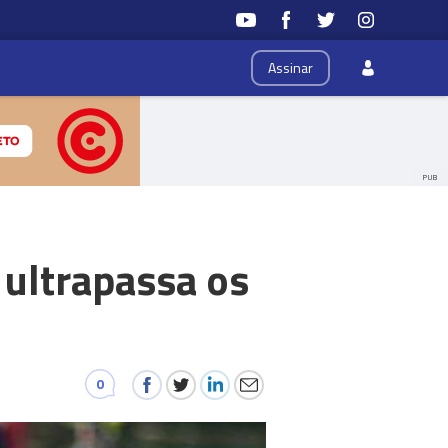
Assinar
PUB
 ultrapassa os
0