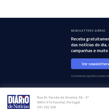
NEWSLETTERS DIÁRIO
Receba gratuitamen
das notícias do dia
campanhas e muito 
Ver newsletter
Consulte as opções e subscrev
Rua Dr. Fernão de Ornelas, 56 - 3º
9054-514 Funchal, Portugal
291 202 300