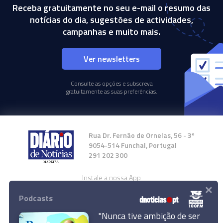
Receba gratuitamente no seu e-mail o resumo das
notícias do dia, sugestões de actividades,
campanhas e muito mais.
Ver newsletters
Consulte as opções e subscreva
gratuitamente as suas preferências.
Rua Dr. Fernão de Ornelas, 56 - 3º
9054-514 Funchal, Portugal
291 202 300
Instale a nossa App
×
Podcasts
"Nunca tive ambição de ser