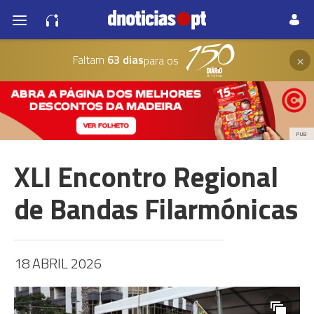
×
Faltam
63 dias
para os
PUB
XLI Encontro Regional
de Bandas Filarmónicas
18 ABRIL 2026