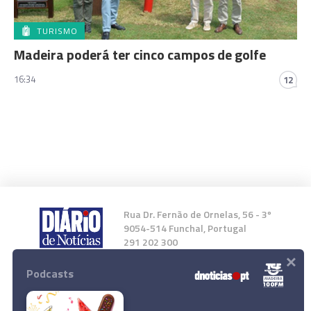
TURISMO
Madeira poderá ter cinco campos de golfe
16:34
12
Rua Dr. Fernão de Ornelas, 56 - 3º
9054-514 Funchal, Portugal
291 202 300
×
Podcasts
Instale a nossa App