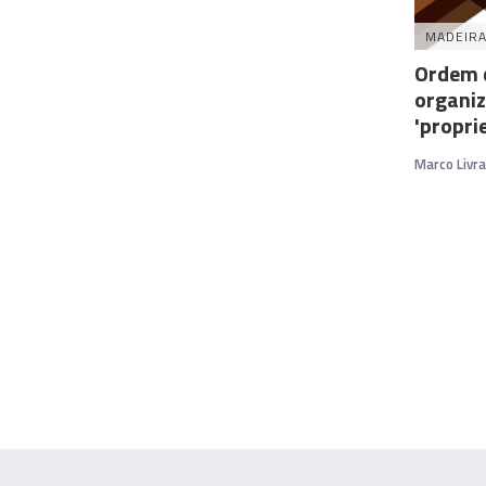
MADEIR
Ordem 
organiz
'propri
Marco Livr