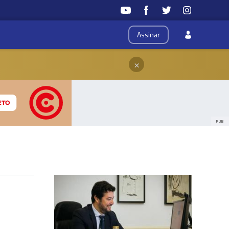
Assinar
×
PUB