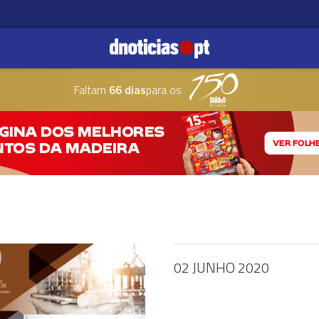
Faltam
66 dias
para os
02 JUNHO 2020