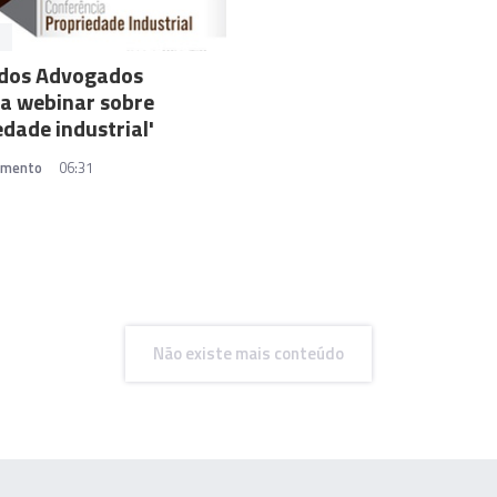
A
dos Advogados
a webinar sobre
edade industrial'
amento
06:31
Não existe mais conteúdo