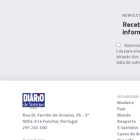
NEWSLE
Receb
infor
Autorizo
Lda para env
através dos 
data de subs
Actualidade
Madeira
País
Rua Dr. Fernão de Ornelas, 56 - 3º
Mundo
9054-514 Funchal, Portugal
Desporto
291 202 300
5 Sentidos
Casos do di
Assinaturas
Boa vida