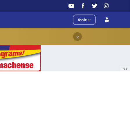
Assinar
×
PUB