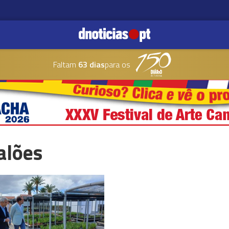
Faltam
63 dias
para os
Salões