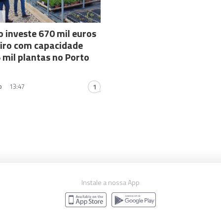
A
 investe 670 mil euros
iro com capacidade
 mil plantas no Porto
o
13:47
1
Instale a nossa App