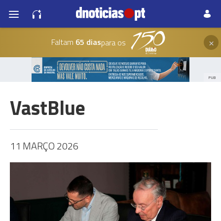
×
Faltam
65 dias
para os
PUB
VastBlue
11 MARÇO 2026