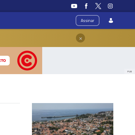
Assinar
×
PUB