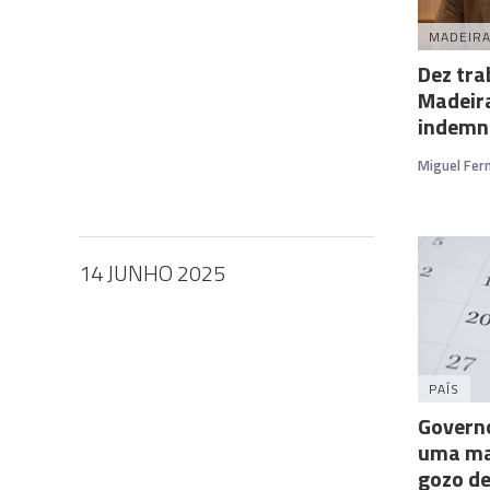
MADEIR
Dez tra
Madeir
indemni
Miguel Fer
14 JUNHO 2025
PAÍS
Governo
uma mai
gozo de