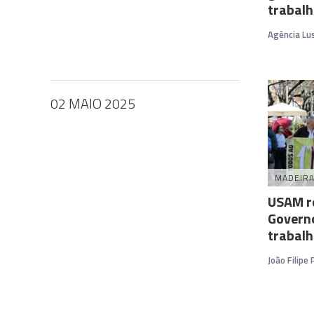
trabal
Agência Lu
02 MAIO 2025
MADEIR
USAM r
Governo
trabal
João Filipe