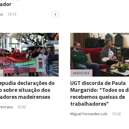
hador
sa
13:15
1
A
MADEIRA
epudia declarações do
UGT discorda de Paula
 sobre situação dos
Margarido: “Todos os d
hadores madeirenses
recebemos queixas de
trabalhadores”
 Pestana
12:52
Miguel Fernandes Luís
12:43