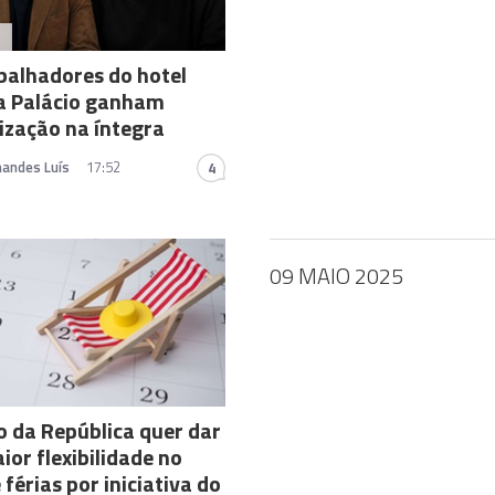
A
balhadores do hotel
a Palácio ganham
zação na íntegra
nandes Luís
17:52
4
09 MAIO 2025
 da República quer dar
or flexibilidade no
 férias por iniciativa do