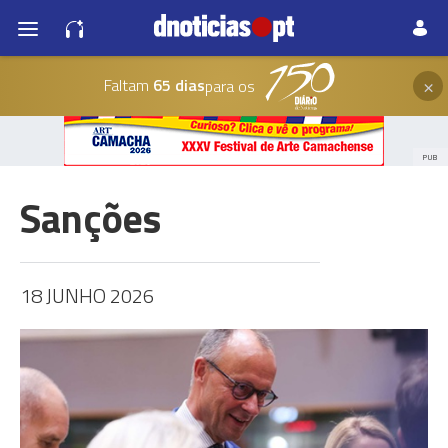
×
Faltam
65 dias
para os
PUB
Sanções
18 JUNHO 2026