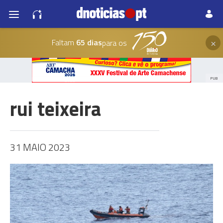
×
Faltam
65 dias
para os
PUB
rui teixeira
31 MAIO 2023