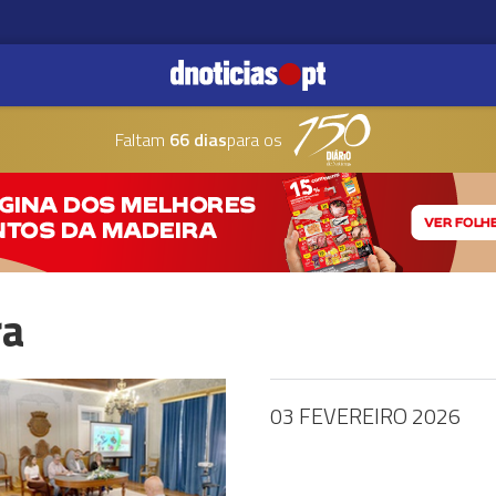
Faltam
66 dias
para os
ra
03 FEVEREIRO 2026