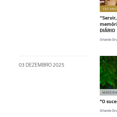
150 ANO
“Servir
memóri
DIÁRIO
Orlando D
03 DEZEMBRO 2025
MADEIR
"O suce
Orlando D