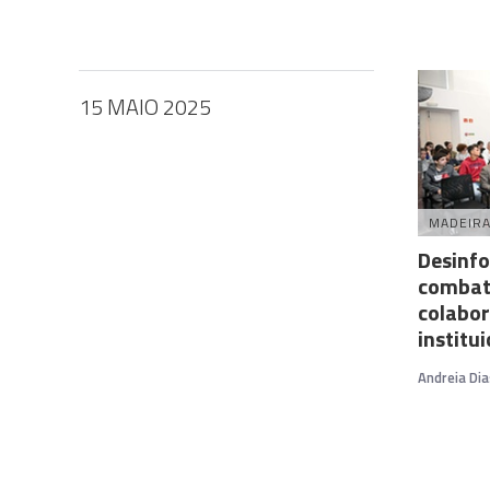
15 MAIO 2025
MADEIR
Desinf
combat
colabor
institu
Andreia Dia