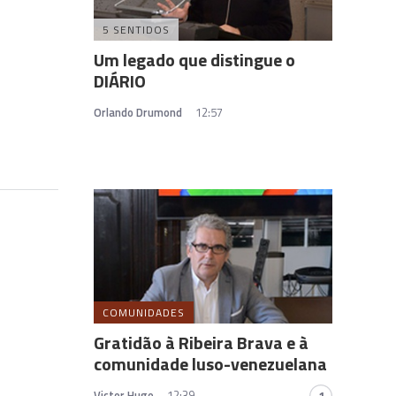
5 SENTIDOS
Um legado que distingue o
DIÁRIO
Orlando Drumond
12:57
COMUNIDADES
Gratidão à Ribeira Brava e à
comunidade luso-venezuelana
Victor Hugo
12:39
1