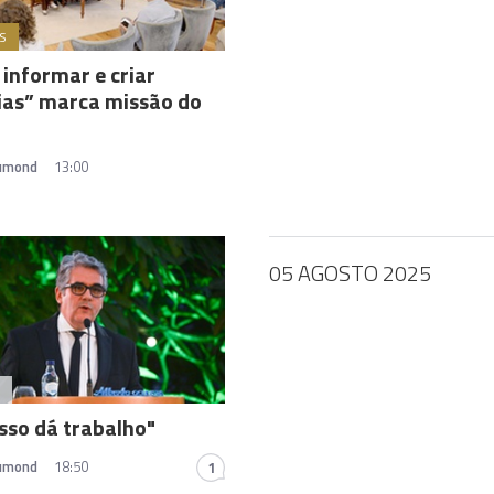
S
, informar e criar
as” marca missão do
rumond
13:00
05 AGOSTO 2025
A
sso dá trabalho"
rumond
18:50
1