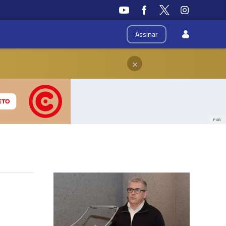
Assinar
×
PUB