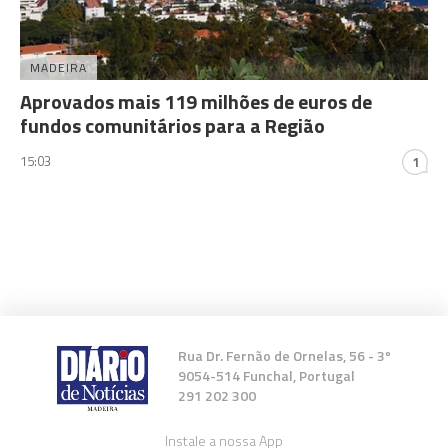
MADEIRA
Aprovados mais 119 milhões de euros de
fundos comunitários para a Região
15:03
1
Rua Dr. Fernão de Ornelas, 56 - 3º
9054-514 Funchal, Portugal
291 202 300
Instale a nossa App