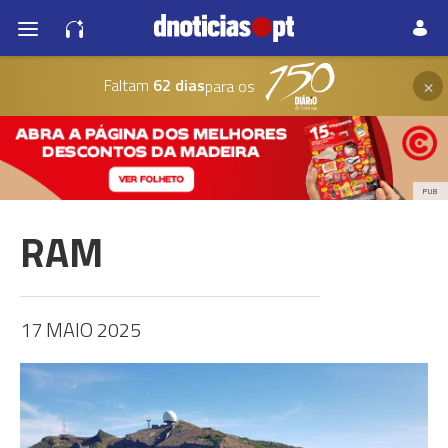
×
Faltam
62 dias
para os
PUB
RAM
17 MAIO 2025