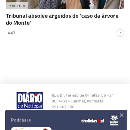
MADEIRA
Tribunal absolve arguidos do ‘caso da árvore
do Monte’
14:49
1
Rua Dr. Fernão de Ornelas, 56 - 3º
9054-514 Funchal, Portugal
291 202 300
×
Podcasts
Instale a nossa App