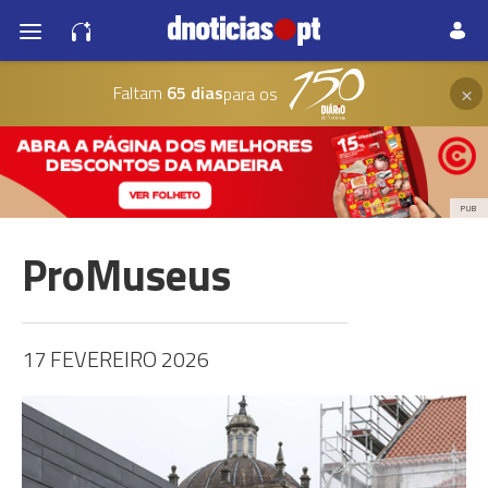
×
Faltam
65 dias
para os
PUB
ProMuseus
17 FEVEREIRO 2026