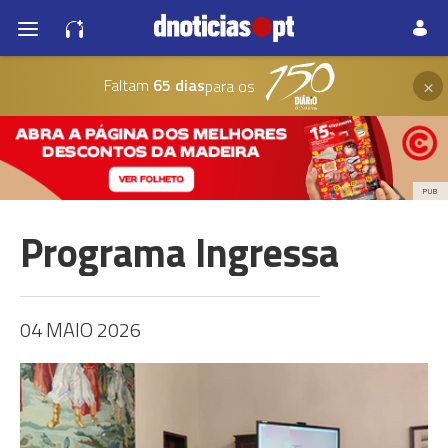
×
Faltam
65 dias
para os
PUB
Programa Ingressa
04 MAIO 2026