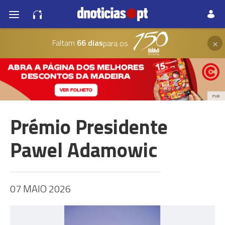
×
Faltam
66 dias
para os
PUB
Prémio Presidente
Pawel Adamowic
07 MAIO 2026