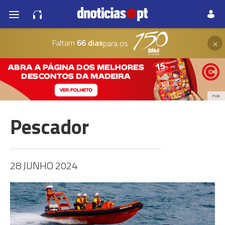
×
Faltam
66 dias
para os
PUB
Pescador
28 JUNHO 2024