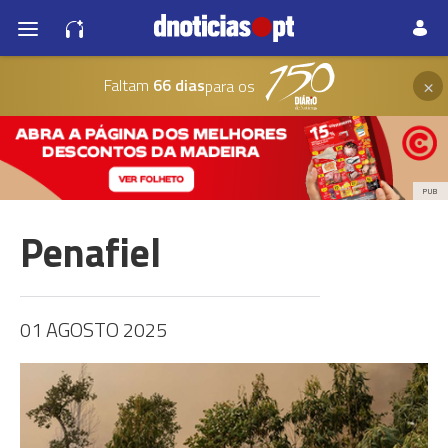
×
Faltam
66 dias
para os
PUB
Penafiel
01 AGOSTO 2025