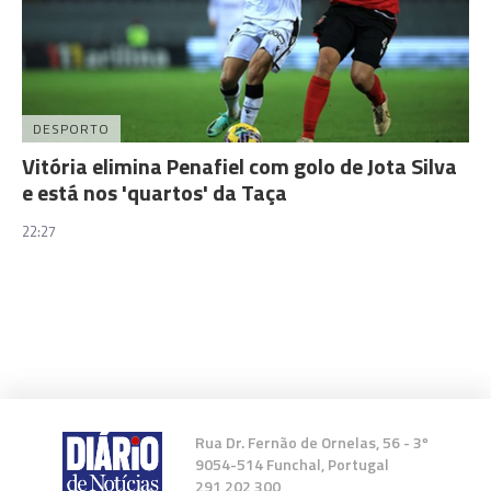
DESPORTO
Vitória elimina Penafiel com golo de Jota Silva
e está nos 'quartos' da Taça
22:27
Rua Dr. Fernão de Ornelas, 56 - 3º
9054-514 Funchal, Portugal
291 202 300