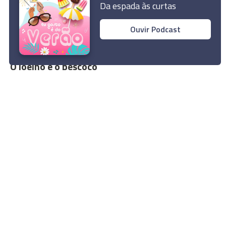
Da espada às curtas
Ouvir Podcast
CRÓNICAS
O joelho e o pescoço
14 Jun 02:00
Rua Dr. Fernão de Ornelas, 56 - 3º
9054-514 Funchal, Portugal
291 202 300