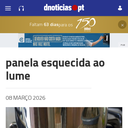
×
Faltam
63 dias
para os
PUB
panela esquecida ao
lume
08 MARÇO 2026