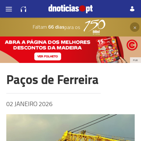
×
Faltam
66 dias
para os
PUB
Paços de Ferreira
02 JANEIRO 2026