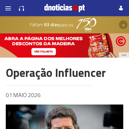
×
Faltam
63 dias
para os
PUB
Operação Influencer
01 MAIO 2026