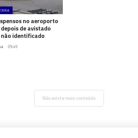
ERRA
uspensos no aeroporto
depois de avistado
 não identificado
sa
09:49
Não existe mais conteúdo