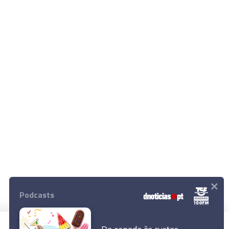
×
Podcasts