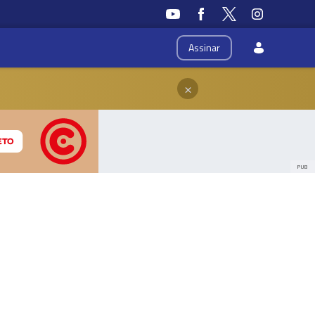
Assinar
×
PUB