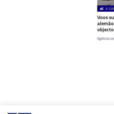
A GU
Voos s
alemão 
objecto
Agência Lu