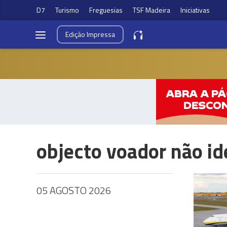
D7
Turismo
Freguesias
TSF Madeira
Iniciativas
Edição
Impressa
objecto voador não id
05 AGOSTO 2026