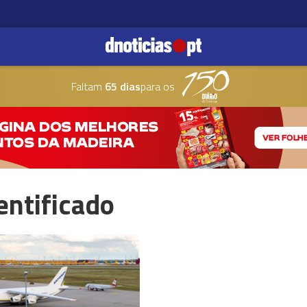
Faltam
65 dias
para os
entificado