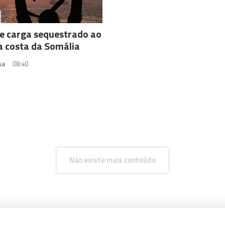
e carga sequestrado ao
a costa da Somália
sa
08:40
Não existe mais conteúdo