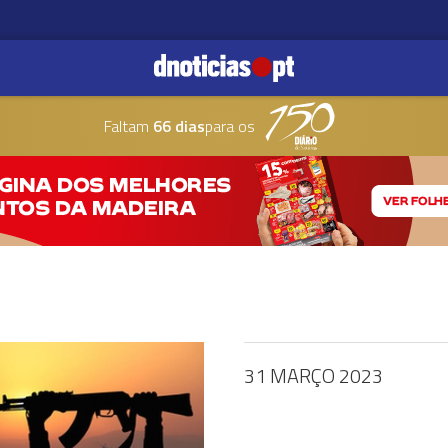
Faltam
66 dias
para os
31 MARÇO 2023