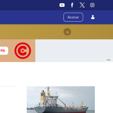
Assinar
×
PUB