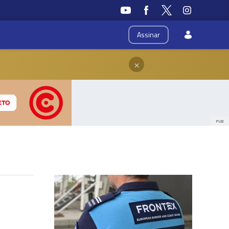
Assinar
×
PUB