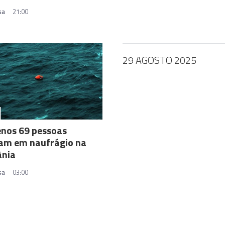
sa
21:00
29 AGOSTO 2025
enos 69 pessoas
am em naufrágio na
ânia
sa
03:00