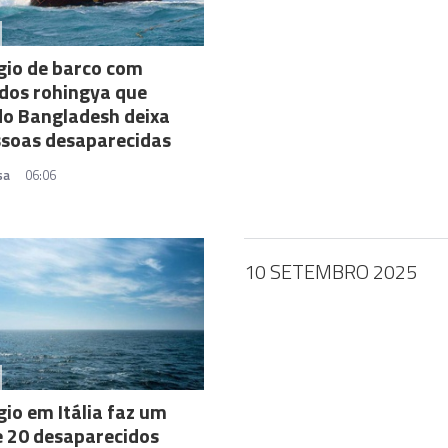
gio de barco com
dos rohingya que
do Bangladesh deixa
ssoas desaparecidas
sa
06:06
10 SETEMBRO 2025
io em Itália faz um
 20 desaparecidos