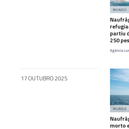
MUNDO
Naufrá
refugia
partiu 
250 pe
Agência Lu
17 OUTUBRO 2025
MUNDO
Naufrág
morto e